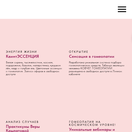
ЭНЕРГИЯ ЖИЗНИ
ОТКРЫТИЕ
КвинтЭССЕНЦИЯ
Сенсация в гомеопатии
Белая сирень, тысячелистник, космея,
Разработана уникальная система подбора
подорожник, базилик, наперстянка, кукушкин
гомеопатических средств. Таблица эволюции
лён, кедр и голубая ель. Цветочные эссенции
человека КОВЧЕГ ГОМЕОПАТИИ
и гомеопатия. Записи эфиров в свободном
размещена в свободном доступе в Личном
доступе
кабинете
АНАЛИЗ СЛУЧАЕВ
ГОМЕОПАТИЯ НА
КОСМИЧЕСКОМ УРОВНЕ!
Практикумы Веры
Уникальные вебинары и
Крылатовой