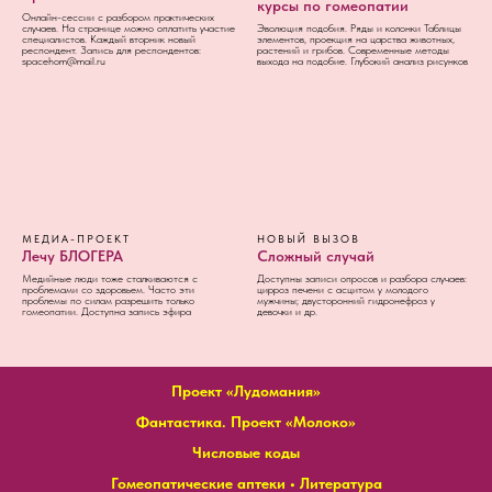
курсы по гомеопатии
Онлайн-сессии с разбором практических
случаев. На странице можно оплатить участие
Эволюция подобия. Ряды и колонки Таблицы
специалистов. Каждый вторник новый
элементов, проекция на царства животных,
респондент. Запись для респондентов:
растений и грибов. Современные методы
spacehom@mail.ru
выхода на подобие. Глубокий анализ рисунков
МЕДИА-ПРОЕКТ
НОВЫЙ ВЫЗОВ
Лечу БЛОГЕРА
Сложный случай
Медийные люди тоже сталкиваются с
Доступны записи опросов и разбора случаев:
проблемами со здоровьем. Часто эти
цирроз печени с асцитом у молодого
проблемы по силам разрешить только
мужчины; двусторонний гидронефроз у
гомеопатии. Доступна запись эфира
девочки и др.
Проект «Лудомания»
Фантастика. Проект «Молоко»
Числовые коды
Гомеопатические аптеки
•
Литература