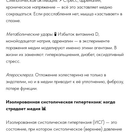
Симпатическая активация.
⚡️ Стресс, адреналин,
хроническое напряжение — всё это заставляет медию
сокращаться. Если расслабления нет, мышца «застывает» в
спазме.
Метаболические удары.
🧪 Избыток витамина D,
монойодацетат натрия, адреналин — в эксперименте
поражения медии моделируют именно этими агентами. В
жизни их заменяют: гиперкальциемия, диабет, оксидативный
стресс.
Атеросклероз.
Отложение холестерина не только в
эндотелии, но и в медии приводит к её уплотнению, фиброзу,
потере функции.
Изолированная систолическая гипертензия: когда
страдает медия 📊
Изолированная систолическая гипертензия (ИСГ) — это
состояние, при котором систолическое (верхнее) давление