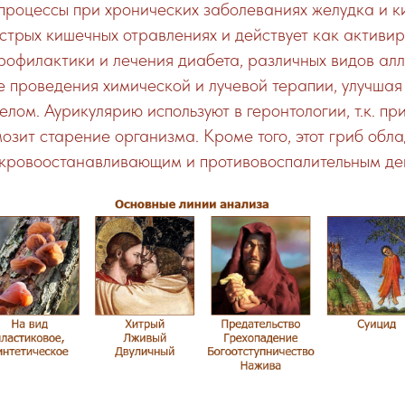
процессы при хронических заболеваниях желудка и к
острых кишечных отравлениях и действует как активир
рофилактики и лечения диабета, различных видов алл
е проведения химической и лучевой терапии, улучшая
елом. Аурикулярию используют в геронтологии, т.к. пр
мозит старение организма. Кроме того, этот гриб обл
кровоостанавливающим и противовоспалительным де