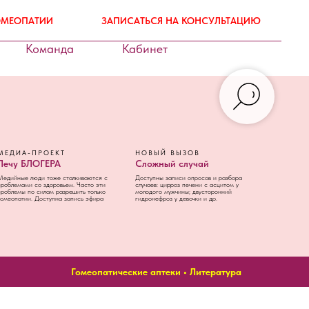
ГОМЕОПАТИИ
ЗАПИСАТЬСЯ НА КОНСУЛЬТАЦИЮ
Команда
Кабинет
МЕДИА-ПРОЕКТ
НОВЫЙ ВЫЗОВ
Лечу БЛОГЕРА
Сложный случай
Медийные люди тоже сталкиваются с
Доступны записи опросов и разбора
проблемами со здоровьем. Часто эти
случаев: цирроз печени с асцитом у
проблемы по силам разрешить только
молодого мужчины; двусторонний
гомеопатии. Доступна запись эфира
гидронефроз у девочки и др.
Гомеопатические аптеки
•
Литература