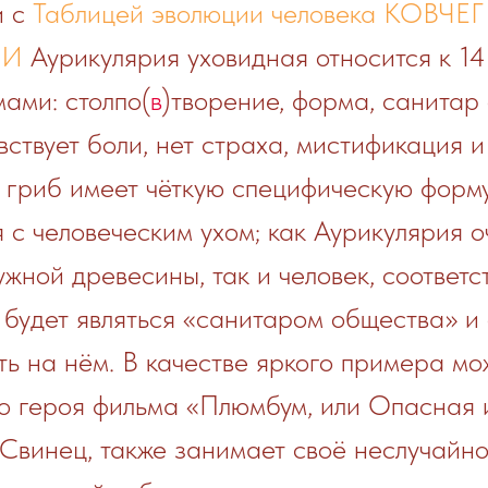
и с
Таблицей эволюции человека КОВЧЕГ
ИИ
Аурикулярия уховидная относится к 14
ами: столпо(
в
)творение, форма, санитар
вствует боли, нет страха, мистификация и 
 гриб имеет чёткую специфическую форму
 с человеческим ухом; как Аурикулярия о
жной древесины, так и человек, соответ
 будет являться «санитаром общества» 
ь на нём. В качестве яркого примера мо
о героя фильма «Плюмбум, или Опасная и
Свинец, также занимает своё неслучайно