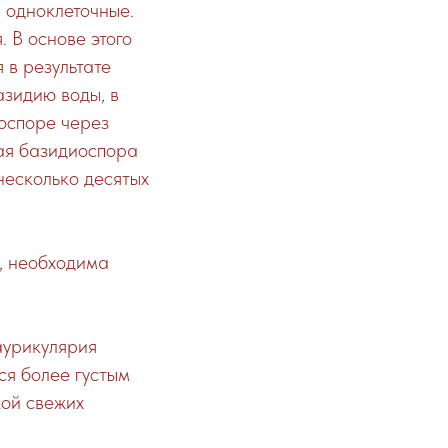
 одноклеточные.
 В основе этого
 в результате
азидию воды, в
иоспоре через
лая базидиоспора
несколько десятых
, необходима
 аурикулярия
тся более густым
кой свежих