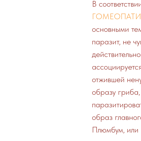
В соответстви
ГОМЕОПАТ
основными тем
паразит, не чу
действительно
ассоциируется
отжившей нену
образу гриба,
паразитироват
образ главног
Плюмбум, или 