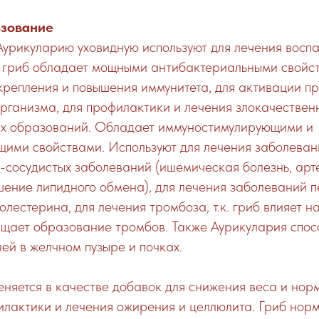
ьзование
Аурикуларию уховидную используют для лечения воспа
от гриб обладает мощными антибактериальными свойс
крепления и повышения иммунитета, для активации п
рганизма, для профилактики и лечения злокачествен
х образований. Обладает иммуностимулирующими и
ими свойствами. Используют для лечения заболеван
-сосудистых заболеваний (ишемическая болезнь, ар
шение липидного обмена), для лечения заболеваний п
олестерина, для лечения тромбоза, т.к. гриб влияет 
щает образование тромбов. Также Аурикулария спосо
й в желчном пузыре и почках.
еняется в качестве добавок для снижения веса и но
илактики и лечения ожирения и целлюлита. Гриб нор