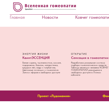
Главная
Новости
Ковчег гомеопат
ЭНЕРГИЯ ЖИЗНИ
ОТКРЫТИЕ
КвинтЭССЕНЦИЯ
Сенсация в гомеопатии
Белая сирень, тысячелистник, космея,
Разработана уникальная система
подорожник, базилик, наперстянка,
подбора гомеопатических средств.
кукушкин лён, кедр и голубая ель.
Таблица эволюции человека КОВЧЕГ
Цветочные эссенции и гомеопатия.
ГОМЕОПАТИИ размещена в
Записи эфиров в свободном доступе
свободном доступе в Личном
кабинете
Проект «Лудомания»
Фан