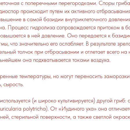
леточная с поперечными перегородками. Споры гриба
иоспор происходит путем их активного отбрасывания.
вышение в самой базидии внутриклеточного давления
на. Процесс гидролиза сопровождается притоком в б
 повышается в ней давление. Оно передается к базид
гмы, что значительно его ослабляет. В результате зре
ельный толчок при отбрасывании и отлетает всего на 
ьнейшем она подхватывается токами воздуха.
ренные температуры, но могут переносить заморозки
, сырость.
используется (и широко культивируется) другой гриб:
uricularia polytricha). От «Иудиного уха» она отличае
ей, стерильной поверхности, а также светлой окрас