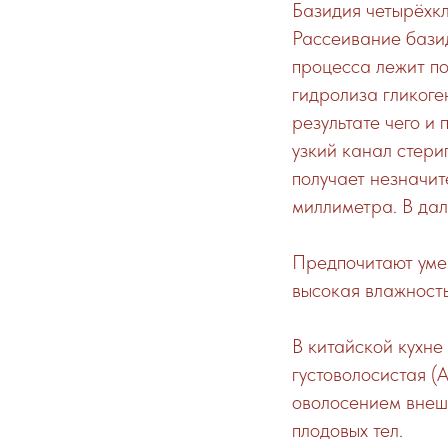
Базидия четырёхк
Рассеивание базид
процесса лежит по
гидролиза гликоге
результате чего и
узкий канал стери
получает незначит
миллиметра. В дал
Предпочитают уме
высокая влажность
В китайской кухне 
густоволосистая (A
оволосением внешн
плодовых тел.