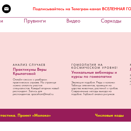
Подписывайтесь на Телеграм-канал ВСЕЛЕННАЯ 
ии
Прувинги
Видео
Саркоды
АНАЛИЗ СЛУЧАЕВ
ГОМЕОПАТИЯ НА
КОСМИЧЕСКОМ УРОВНЕ!
Практикумы Веры
Уникальные вебинары и
Крылатовой
курсы по гомеопатии
Онлайн-сессии с разбором
практических случаев. На странице
Эволюция подобия. Ряды и колонки
можно оплатить участие
Таблицы элементов, проекция на
специалистов. Каждый вторник новый
царства животных, растений и грибов.
респондент. Запись для
Современные методы выхода на
респондентов: spacehom@mail.ru
подобие. Глубокий анализ рисунков
тастика. Проект «Молоко»
Числовые коды