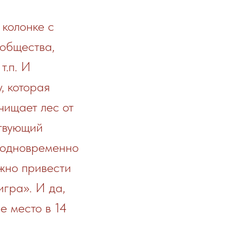
 колонке с
 общества,
т.п. И
, которая
чищает лес от
ствующий
и одновременно
жно привести
гра». И да,
е место в 14