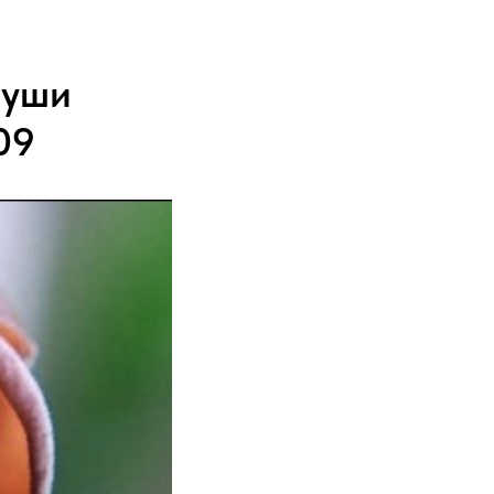
 уши
.09