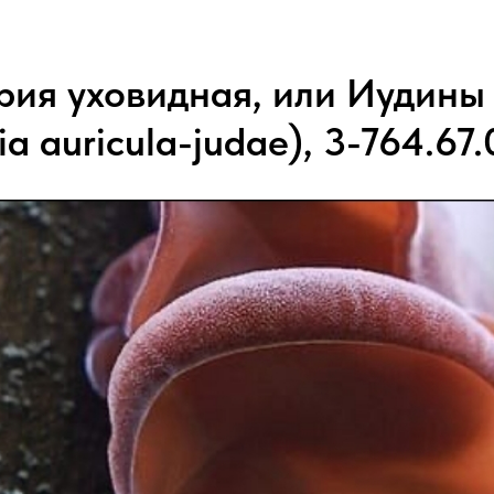
рия уховидная, или Иудины
ia auricula-judae), 3-764.67