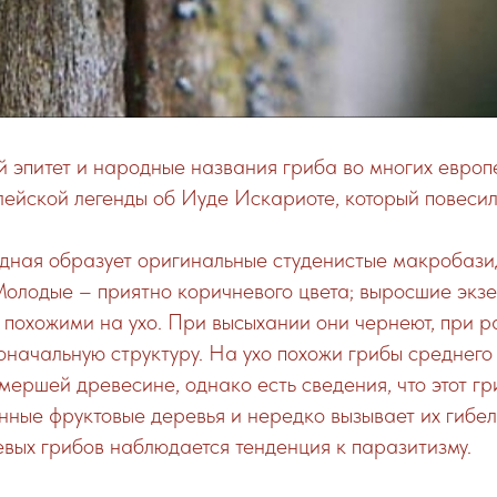
 эпитет и народные названия гриба во многих европ
лейской легенды об Иуде Искариоте, который повесил
идная образует оригинальные студенистые макробази
Молодые – приятно коричневого цвета; выросшие экз
 похожими на ухо. При высыхании они чернеют, при 
начальную структуру. На ухо похожи грибы среднего
мершей древесине, однако есть сведения, что этот гр
ные фруктовые деревья и нередко вызывает их гибел
евых грибов наблюдается тенденция к паразитизму.