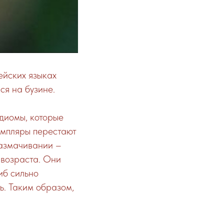
ейских языках
ся на бузине.
диомы, которые
емпляры перестают
размачивании –
 возраста. Они
иб сильно
ь. Таким образом,