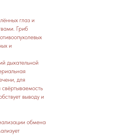
лённых глаз и
твами. Гриб
ротивоопухолевых
ных и
ий дыхательной
териальная
ечени, для
на свёртываемость
бствует выводу и
рмализации обмена
мализует