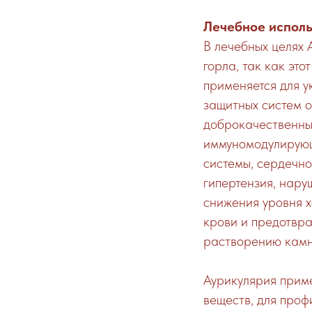
Лечебное испол
В лечебных целях 
горла, так как эт
применяется для у
защитных систем о
доброкачественны
иммуномодулирующ
системы, сердечно
гипертензия, нару
снижения уровня х
крови и предотвра
растворению камне
Аурикулярия прим
веществ, для проф