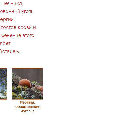
ишечника,
ованный уголь,
ергии.
 состав крови и
именение этого
адает
йствием.