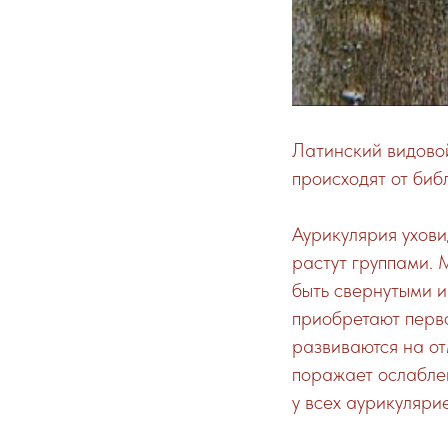
Латинский видовой
происходят от биб
Аурикулярия ухов
растут группами. 
быть свернутыми и
приобретают перво
развиваются на от
поражает ослаблен
у всех аурикуляри