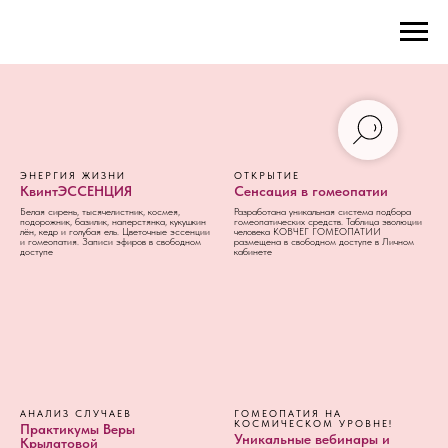
ЭНЕРГИЯ ЖИЗНИ
ОТКРЫТИЕ
КвинтЭССЕНЦИЯ
Сенсация в гомеопатии
Белая сирень, тысячелистник, космея,
Разработана уникальная система подбора
подорожник, базилик, наперстянка, кукушкин
гомеопатических средств. Таблица эволюции
лён, кедр и голубая ель. Цветочные эссенции
человека КОВЧЕГ ГОМЕОПАТИИ
и гомеопатия. Записи эфиров в свободном
размещена в свободном доступе в Личном
доступе
кабинете
АНАЛИЗ СЛУЧАЕВ
ГОМЕОПАТИЯ НА
КОСМИЧЕСКОМ УРОВНЕ!
Практикумы Веры
Уникальные вебинары и
Крылатовой