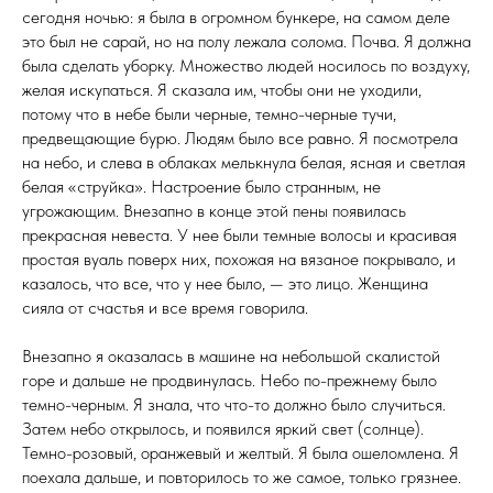
сегодня ночью: я была в огромном бункере, на самом деле
это был не сарай, но на полу лежала солома. Почва. Я должна
была сделать уборку. Множество людей носилось по воздуху,
желая искупаться. Я сказала им, чтобы они не уходили,
потому что в небе были черные, темно-черные тучи,
предвещающие бурю. Людям было все равно. Я посмотрела
на небо, и слева в облаках мелькнула белая, ясная и светлая
белая «струйка». Настроение было странным, не
угрожающим. Внезапно в конце этой пены появилась
прекрасная невеста. У нее были темные волосы и красивая
простая вуаль поверх них, похожая на вязаное покрывало, и
казалось, что все, что у нее было, — это лицо. Женщина
сияла от счастья и все время говорила.
Внезапно я оказалась в машине на небольшой скалистой
горе и дальше не продвинулась. Небо по-прежнему было
темно-черным. Я знала, что что-то должно было случиться.
Затем небо открылось, и появился яркий свет (солнце).
Темно-розовый, оранжевый и желтый. Я была ошеломлена. Я
поехала дальше, и повторилось то же самое, только грязнее.