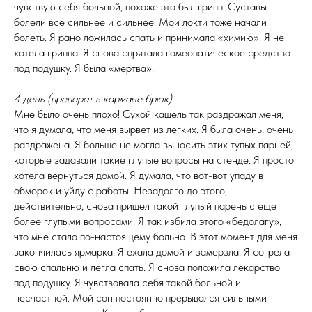
чувствую себя больной, похоже это был грипп. Суставы
болели все сильнее и сильнее. Мои локти тоже начали
болеть. Я рано ложилась спать и принимала «химию». Я не
хотела гриппа. Я снова спрятала гомеопатическое средство
под подушку. Я была «мертва».
4 день (препарат в кармане брюк)
Мне было очень плохо! Сухой кашель так раздражал меня,
что я думала, что меня вырвет из легких. Я была очень, очень
раздражена. Я больше не могла выносить этих тупых парней,
которые задавали такие глупые вопросы на стенде. Я просто
хотела вернуться домой. Я думала, что вот-вот упаду в
обморок и уйду с работы. Незадолго до этого,
действительно, снова пришел такой глупый парень с еще
более глупыми вопросами. Я так избила этого «бедолагу»,
что мне стало по-настоящему больно. В этот момент для меня
закончилась ярмарка. Я ехала домой и замерзла. Я согрела
свою спальню и легла спать. Я снова положила лекарство
под подушку. Я чувствовала себя такой больной и
несчастной. Мой сон постоянно прерывался сильными