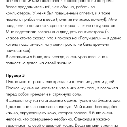
особенности: мои глаза очень хорошо работали во время
более продолжительной, чем обычно, работы за
компьютером. У меня был повышенный аппетит, и я тоже
немного прибавила в весе (понятия не имею, почему!). Мне
предложили должность «репетитора» в школе натуропатов.
Мне подстригли волосы «на двадцать сантиметров» (в
классе кто-то сказал, что я похожа на «Рапунцель» — я давно
хотела подстричься, но у меня просто не было времени
причесаться).
В остальном я была, как всегда, очень уравновешена и
полностью довольна своей жизнью.
Прувер 3
Нужно много грызть, ела крендели в течение десяти дней.
Поскольку мне не нравится, что в них есть соль, я положила
перед собой крендели и стряхнула соль.
Я делала покупки на огромные суммы. Туалетная бумага, еда.
Даже во сне я заполняла кладовую. Мой живот был подобен
камню, окружающему кожу, которая горела. Я была очень
неловка, что совершенно необычно. Однажды я ужасно
ударилась головой о дверной косяк. Вещи выпали у меня из