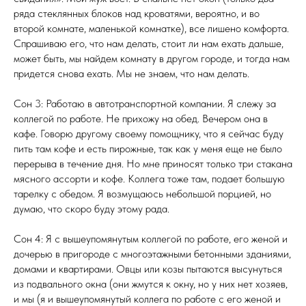
ряда стеклянных блоков над кроватями, вероятно, и во
второй комнате, маленькой комнатке), все лишено комфорта.
Спрашиваю его, что нам делать, стоит ли нам ехать дальше,
может быть, мы найдем комнату в другом городе, и тогда нам
придется снова ехать. Мы не знаем, что нам делать.
Сон 3: Работаю в автотранспортной компании. Я слежу за
коллегой по работе. Не прихожу на обед. Вечером она в
кафе. Говорю другому своему помощнику, что я сейчас буду
пить там кофе и есть пирожные, так как у меня еще не было
перерыва в течение дня. Но мне приносят только три стакана
мясного ассорти и кофе. Коллега тоже там, подает большую
тарелку с обедом. Я возмущаюсь небольшой порцией, но
думаю, что скоро буду этому рада.
Сон 4: Я с вышеупомянутым коллегой по работе, его женой и
дочерью в пригороде с многоэтажными бетонными зданиями,
домами и квартирами. Овцы или козы пытаются высунуться
из подвального окна (они жмутся к окну, но у них нет хозяев,
и мы (я и вышеупомянутый коллега по работе с его женой и