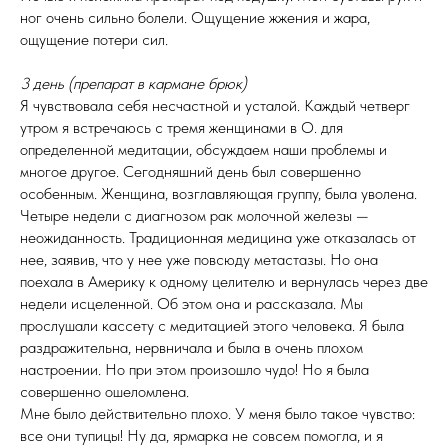
ног очень сильно болели. Ощущение жжения и жара,
ощущение потери сил.
3 день (препарат в кармане брюк)
Я чувствовала себя несчастной и усталой. Каждый четверг
утром я встречаюсь с тремя женщинами в О. для
определенной медитации, обсуждаем наши проблемы и
многое другое. Сегодняшний день был совершенно
особенным. Женщина, возглавляющая группу, была уволена.
Четыре недели с диагнозом рак молочной железы —
неожиданность. Традиционная медицина уже отказалась от
нее, заявив, что у нее уже повсюду метастазы. Но она
поехала в Америку к одному целителю и вернулась через две
недели исцеленной. Об этом она и рассказала. Мы
прослушали кассету с медитацией этого человека. Я была
раздражительна, нервничала и была в очень плохом
настроении. Но при этом произошло чудо! Но я была
совершенно ошеломлена.
Мне было действительно плохо. У меня было такое чувство:
все они тупицы! Ну да, ярмарка не совсем помогла, и я