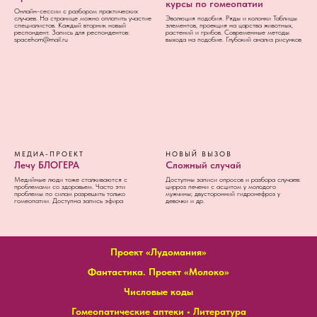
курсы по гомеопатии
Онлайн-сессии с разбором практических
случаев. На странице можно оплатить участие
Эволюция подобия. Ряды и колонки Таблицы
специалистов. Каждый вторник новый
элементов, проекция на царства животных,
респондент. Запись для респондентов:
растений и грибов. Современные методы
spacehom@mail.ru
выхода на подобие. Глубокий анализ рисунков
МЕДИА-ПРОЕКТ
НОВЫЙ ВЫЗОВ
Лечу БЛОГЕРА
Сложный случай
Медийные люди тоже сталкиваются с
Доступны записи опросов и разбора случаев:
проблемами со здоровьем. Часто эти
цирроз печени с асцитом у молодого
проблемы по силам разрешить только
мужчины; двусторонний гидронефроз у
гомеопатии. Доступна запись эфира
девочки и др.
Проект «Лудомания»
Фантастика. Проект «Молоко»
Числовые коды
Гомеопатические аптеки
•
Литература