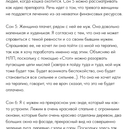
людей, когда кошка охотится. Сон 5 можно рассматривать
как идею препарата. Речь идет о том, что тревога женщины
не поддается лечению из-за нехватки финансовых ресурсов.
Сон 5: Женщина плачет, рядом с ней ее муж. Она довольно
маленькая и худенькая. Я согласна с тем, что она не может
справиться с темой ревности и со своим бывшим мужем.
Спрашиваю ее, не хочет ли она пойти со мной на терапию,
так как я хочу поработать именно над этим. Объясняю ей
НЛП, поскольку с помощью «Стоп» можно разорвать
пугающие цепи мыслей (завтра я пойду туда и туда, мой муж
тоже будет там. Будет возникать беспокойство, оно будет
становиться все сильнее и сильнее...). Но она не хочет идти
на терапию, говорит, что ее врач сказал, что это не будет
оплачено.
Сон 6: Я с мужем на прекрасном уик-энде, который мы как-
то устроили. Лежим в очень красивой спальне с огромными
окнами, которые были очень красиво отделаны деревом, два
больших окна на фасаде, прекрасный вид на совершенно
зеленые луга, деревню сзади и горы. Поскольку здесь так