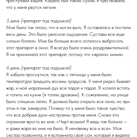
приступами кашля. Кашель был таким сухим; я чувствовала,
что у меня рвутся легкие.
5 день (препарат под подушкой)
Мне было так плохо, что я могла выть. Я оставалась в постели
весь день. Это было ужасное ощущение. Суставы все еще
сильно болели. Мне бы больше всего хотелось выбросить
этот препарат в окно. Я всегда была очень раздражительной.
Я не принимала этот препарат, потому что «жрала» химию.
6 день (препарат под подушкой)
Я забыла проснуться, так как с пятницы у меня была
температура тридцать восемь градусов. У меня редко бывает
жар, и мой моральный дух все падал и падал. Я хотела встать
и топить на кухне (я топлю дровами). К сожалению, на улице
было слишком тепло. Я должна была открыть все окна, но при
этом я так замерзла. Почему-то у меня было такое чувство,
что все добрые духи настроены против меня. Снова эта
огромная ярость во мне. «Черт возьми! Я ведь так больна —
и даже жара во мне не было. Я ненавижу все и вся». Моя
сестра позвонила, и я вспомнила свой сон, который я видела