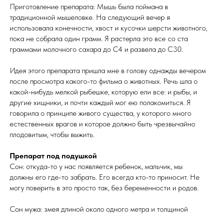
Приготовление препарата: Мышь была поймана в
традиционной мышеловке. На следующий вечер я
использовала конечности, хвост и кусочки шерсти животного,
пока не собрала один грамм. Я растерла это все со ста
граммами молочного сахара до C4 и развела до C30.
Идея этого препарата пришла мне в голову однажды вечером
после просмотра какого-то фильма о животных. Речь шла о
какой-нибудь мелкой рыбешке, которую ели все: и рыбы, и
другие хищники, и почти каждый мог ею полакомиться. Я
говорила о принципе живого существа, у которого много
естественных врагов и которое должно быть чрезвычайно
плодовитым, чтобы выжить.
Препарат под подушкой
Сон: откуда-то у нас появляется ребенок, мальчик, мы
должны его где-то забрать. Его всегда кто-то приносит. Не
могу поверить в это просто так, без беременности и родов.
Сон мужа: змея длиной около одного метра и толщиной