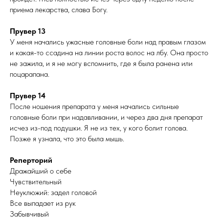
приема лекарства, слава Богу.
Прувер 13
У меня начались ужасные головные боли над правым глазом
и какая-то ссадина на линии роста волос на лбу. Она просто
не зажила, и я не могу вспомнить, где я была ранена или
поцарапана.
Прувер 14
После ношения препарата у меня начались сильные
головные боли при надавливании, и через два дня препарат
исчез из-под подушки. Я не из тех, у кого болит голова.
Позже я узнала, что это была мышь.
Реперторий
Дражайший о себе
Чувствительный
Неуклюжий: задел головой
Все выпадает из рук
Забывчивый