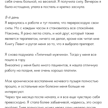
себя очень больной, но веселой. Я получила силу. Вечером я
была истощена, упала в постель и крепко заснула.
8-й день
Я вернулась к работе и тут поняла, что перерасходую свои
силы. Но с каждым часом я становилась все спокойнее.
Наконец. Я рано легла спать, и мой друг, который также
является терапевтом, ничего не делал, кроме как читал мне
Книгу Левит и ругал меня за то, что я выбрала препарат.
Я снова подумала: «Типичный мужчина». Тогда у меня все
пошло в гору.
Внезапно у меня было много пациентов, я нашла отличную
работу на полдня, мне очень хорошо платили.
Мое хроническое воспаление мочевого пузыря полностью
прошло, и остальные мои болезни меня больше не
интересуют.
Через три месяца после начала, и я все еще чувствую себя
превосходно. Я стала более забывчивой, надеюсь, это скоро
пройдет. Гнев полностью исчез через одну неделю после