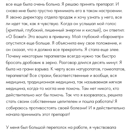
все еще была очень больна. Я решаю принять препарат. И
снова мне было грустно принимать его в таком настроении.
Я звоню директору отдела продаж и хочу узнать у него, все
ли идет так, как я чувствую. Когда он услышал мой голос
(хриплый, глубокий, лишенный энергии и кислый), он ответил:
«О Боже!» Это вошло в привычку. Мой глубокий «барометр»
опустился еще больше. Я объяснила ему свое положение, и
он сказал, что я должна все прекратить. Я стала еще злее.
Почему некоторым терапевтам всегда нужно так быстро
бросать дробовик в зерно. Разговор длился десять минут. Я
была на грани взрыва. К черту всех натуропатов, гомеопатов,
терапевтов! Все страхи, безответственные и вообще, вся
медицина, традиционная медицина, так называемая мягкая
медицина, когда-то могла мне помочь. Там нет никого, кто
действительно мог бы помочь. Так что я взорвалась, решила
стать своим собственным целителем и пошла работать! Я
собираюсь противостоять своей болезни! И я действительно
начала принимать этот препарат!
У меня был большой переполох на работе, я чувствовала