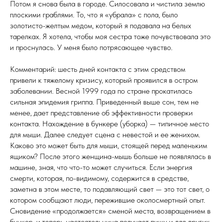
Потом я снова была в городе. Силосовала и чистила землю
плоскими граблями. То, что я «убрала» с пола, было
золотисто-желтым медом, который я подавала на белых
тарелках. Я хотела, чтобы моя сестра тоже почувствовала это
и проснулась. У меня было потрясающее чувство.
Комментарий: шесть дней контакта с этим средством
привели к тяжелому кризису, который проявился в остром
заболевании. Весной 1999 года по стране прокатилась
сильная эпидемия гриппа. Приведенный выше сон, тем не
менее, дает представление об эффективности проверки
контакта. Нахождение в бункере (уборка) — типичное место
для мыши. Далее следует сцена с невестой и ее женихом.
Каково это может быть для мыши, стоящей перед маленьким
ящиком? После этого женщина-мышь больше не появлялась в
машине, зная, что что-то может случиться. Если энергия
смерти, которая, по-видимому, содержится в средстве,
заметна в этом месте, то подавляющий свет — это тот свет, о
котором сообщают люди, пережившие околосмертный опыт.
Сновидение «продолжается» сменой места, возвращением в
бункер, и теперь настоятельница получает пищу и для других,