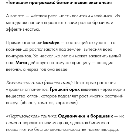
«Теневая» программа: ботаническая экспансия
А вот это — жёсткая реальность политики «зелёных». Их
методы экспансии поражают своим разнообразием и
эффективностью.
Прямая агрессия:
Бамбук
— настоящий оккупант. Его
корневища расползаются под землёй, вытесняя всех
конкурентов. За несколько лет он может захватить целый
сад.
Мята
действует по тому же принципу — посадил
веточку, а через год она везде.
Химическая атака (аллелопатия):
Некоторые растения
«травят» оппонентов.
Грецкий орех
выделяет через корни
вещество юглон, которое подавляет рост многих растений
вокруг (яблонь, томатов, картофеля).
«Партизанская» тактика:
Одуванчики и борщевик
— их
семена-парашюты или мощная, ядовитая биомасса
позволяют им быстро «колонизировать» новые площади.