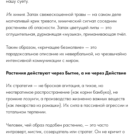
нашу суету.
Их химия.
Запах свежескошенной травы — на самом деле
молчаливый крик тревоги, химический сигнал соседним
растениям об опасности. Запах цветущей липы — это
оглушительная, дурманящая «музыка», приманивающая пчёл.
Таким образом, «кричащее безмолвие» — это
парадоксальное описание их невербальной, но чрезвычайно
интенсивной коммуникации с миром.
Растения действуют через Бытие, а не через Действие
Их стратегия — не броская агитация, а тихое, но
неотвратимое распространение (как корни бамбука), не
громкие лозунги, а производство жизненно важных веществ
(как лекарства из ромашки). Их сила в пассивной агрессии и
тотальном терпении.
Человек, чей образ подобен растению, — это часто
интроверт, мистик, созерцатель или стратег. Он не кричит о