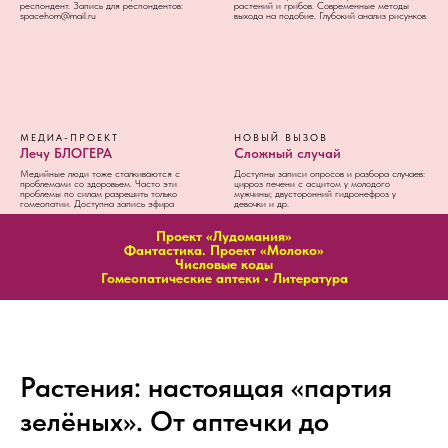
респондент. Запись для респондентов:
растений и грибов. Современные методы
spacehom@mail.ru
выхода на подобие. Глубокий анализ рисунков
МЕДИА-ПРОЕКТ
НОВЫЙ ВЫЗОВ
Лечу БЛОГЕРА
Сложный случай
Медийные люди тоже сталкиваются с
Доступны записи опросов и разбора случаев:
проблемами со здоровьем. Часто эти
цирроз печени с асцитом у молодого
проблемы по силам разрешить только
мужчины; двусторонний гидронефроз у
гомеопатии. Доступна запись эфира
девочки и др.
Проект «Лудомания»
Фантастика. Проект «Молоко»
Числовые коды
Гомеопатические аптеки
•
Литература
Растения: настоящая «партия
зелёных». От аптечки до