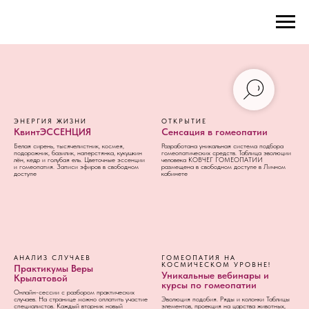
ЭНЕРГИЯ ЖИЗНИ
ОТКРЫТИЕ
КвинтЭССЕНЦИЯ
Сенсация в гомеопатии
Белая сирень, тысячелистник, космея,
Разработана уникальная система подбора
подорожник, базилик, наперстянка, кукушкин
гомеопатических средств. Таблица эволюции
лён, кедр и голубая ель. Цветочные эссенции
человека КОВЧЕГ ГОМЕОПАТИИ
и гомеопатия. Записи эфиров в свободном
размещена в свободном доступе в Личном
доступе
кабинете
АНАЛИЗ СЛУЧАЕВ
ГОМЕОПАТИЯ НА
КОСМИЧЕСКОМ УРОВНЕ!
Практикумы Веры
Уникальные вебинары и
Крылатовой
курсы по гомеопатии
Онлайн-сессии с разбором практических
случаев. На странице можно оплатить участие
Эволюция подобия. Ряды и колонки Таблицы
специалистов. Каждый вторник новый
элементов, проекция на царства животных,