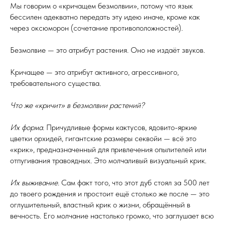
Мы говорим о «кричащем безмолвии», потому что язык
бессилен адекватно передать эту идею иначе, кроме как
через оксюморон (сочетание противоположностей).
Безмолвие — это атрибут растения. Оно не издаёт звуков.
Кричащее — это атрибут активного, агрессивного,
требовательного существа.
Что же «кричит» в безмолвии растений?
Их форма.
Причудливые формы кактусов, ядовито-яркие
цветки орхидей, гигантские размеры секвойи — всё это
«крик», предназначенный для привлечения опылителей или
отпугивания травоядных. Это молчаливый визуальный крик.
Их выживание.
Сам факт того, что этот дуб стоял за 500 лет
до твоего рождения и простоит ещё столько же после — это
оглушительный, властный крик о жизни, обращённый в
вечность. Его молчание настолько громко, что заглушает всю