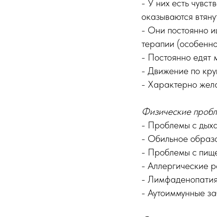
- У них есть чувст
оказываются втяну
- Они постоянно и
терапии (особенно
- Постоянно едят
- Движение по круг
- Характерно жела
Физические проб
- Проблемы с дых
- Обильное образо
- Проблемы с пищ
- Аллергические р
- Лимфаденопатия
- Аутоиммунные за