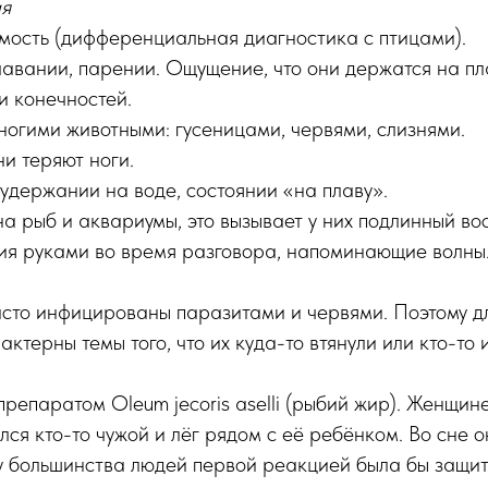
ия
омость (дифференциальная диагностика с птицами).
плавании, парении. Ощущение, что они держатся на пл
и конечностей.
ногими животными: гусеницами, червями, слизнями.
ни теряют ноги.
 удержании на воде, состоянии «на плаву».
на рыб и аквариумы, это вызывает у них подлинный вос
ия руками во время разговора, напоминающие волны
асто инфицированы паразитами и червями. Поэтому д
ктерны темы того, что их куда-то втянули или кто-то 
препаратом Oleum jecoris aselli (рыбий жир). Женщине
лся кто-то чужой и лёг рядом с её ребёнком. Во сне о
у большинства людей первой реакцией была бы защит