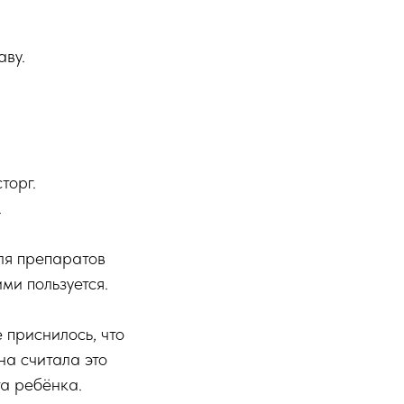
аву.
торг.
.
ля препаратов
ими пользуется.
 приснилось, что
на считала это
а ребёнка.