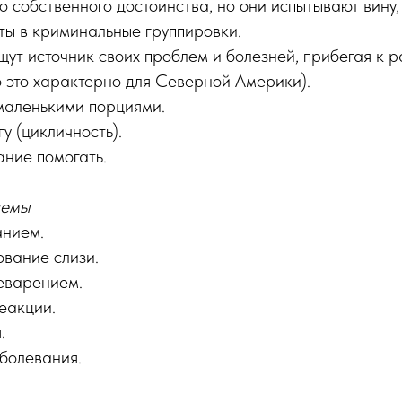
во собственного достоинства, но они испытывают вину,
ты в криминальные группировки.
щут источник своих проблем и болезней, прибегая к 
 это характерно для Северной Америки).
 маленькими порциями.
у (цикличность).
ние помогать.
лемы
анием.
вание слизи.
еварением.
еакции.
.
болевания.