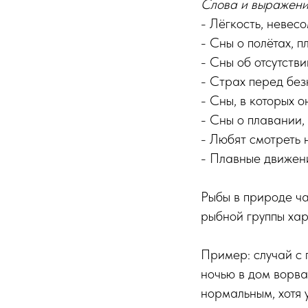
Слова и выражен
- Лёгкость, невес
- Сны о полётах, 
- Сны об отсутстви
- Страх перед без
- Сны, в которых о
- Сны о плавании,
- Любят смотреть 
- Плавные движен
Рыбы в природе ч
рыбной группы хара
Пример: случай с 
ночью в дом ворва
нормальным, хотя 