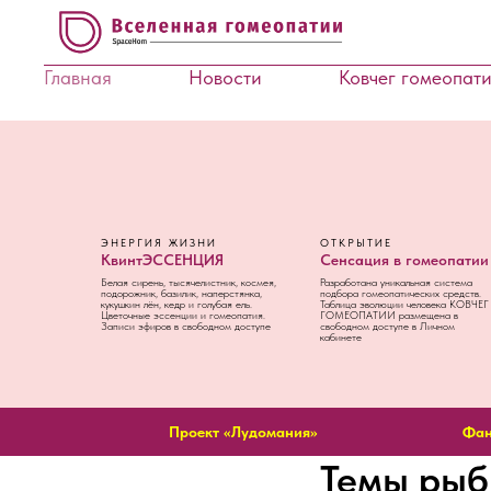
Главная
Новости
Ковчег гомеопат
ЭНЕРГИЯ ЖИЗНИ
ОТКРЫТИЕ
КвинтЭССЕНЦИЯ
Сенсация в гомеопатии
Белая сирень, тысячелистник, космея,
Разработана уникальная система
подорожник, базилик, наперстянка,
подбора гомеопатических средств.
кукушкин лён, кедр и голубая ель.
Таблица эволюции человека КОВЧЕГ
Цветочные эссенции и гомеопатия.
ГОМЕОПАТИИ размещена в
Записи эфиров в свободном доступе
свободном доступе в Личном
кабинете
Проект «Лудомания»
Фан
Темы рыб