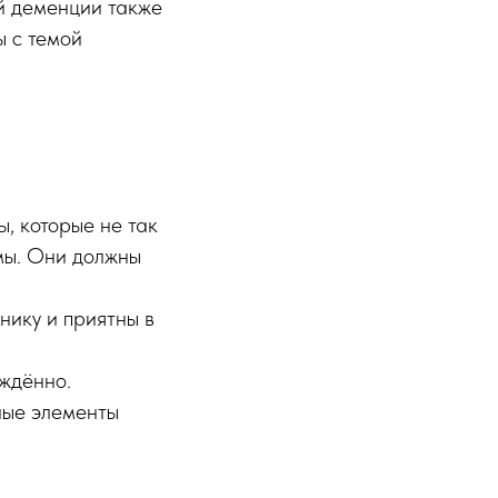
й деменции также
ы с темой
ы, которые не так
емы. Они должны
нику и приятны в
уждённо.
ные элементы