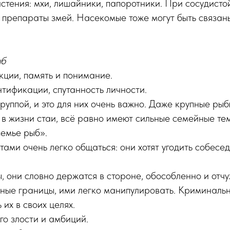
тения: мхи, лишайники, папоротники. При сосудисто
 препараты змей. Насекомые тоже могут быть связан
ыб
кции, память и понимание.
тификации, спутанность личности.
группой, и это для них очень важно. Даже крупные рыб
 в жизни стаи, всё равно имеют сильные семейные т
семье рыб».
тами очень легко общаться: они хотят угодить собесед
ы, они словно держатся в стороне, обособленно и отч
чные границы, ими легко манипулировать. Криминаль
 их в своих целях.
го злости и амбиций.