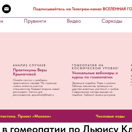
Подписывайтесь на Телеграм-канал ВСЕЛЕННАЯ 
ии
Прувинги
Видео
Саркоды
АНАЛИЗ СЛУЧАЕВ
ГОМЕОПАТИЯ НА
КОСМИЧЕСКОМ УРОВНЕ!
Практикумы Веры
Уникальные вебинары и
Крылатовой
курсы по гомеопатии
Онлайн-сессии с разбором
практических случаев. На странице
Эволюция подобия. Ряды и колонки
можно оплатить участие
Таблицы элементов, проекция на
специалистов. Каждый вторник новый
царства животных, растений и грибов.
респондент. Запись для
Современные методы выхода на
респондентов: spacehom@mail.ru
подобие. Глубокий анализ рисунков
тастика. Проект «Молоко»
Числовые коды
 в гомеопатии по Льюису К