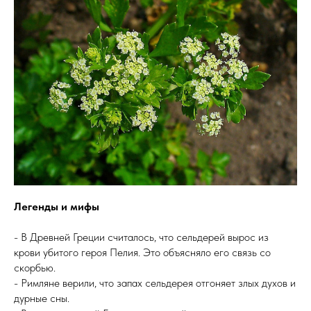
Легенды и мифы
- В Древней Греции считалось, что сельдерей вырос из
крови убитого героя Пелия. Это объясняло его связь со
скорбью.
- Римляне верили, что запах сельдерея отгоняет злых духов и
дурные сны.