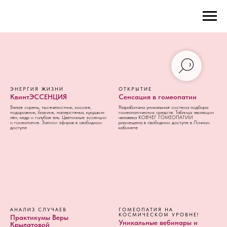
ЭНЕРГИЯ ЖИЗНИ
ОТКРЫТИЕ
КвинтЭССЕНЦИЯ
Сенсация в гомеопатии
Белая сирень, тысячелистник, космея,
Разработана уникальная система подбора
подорожник, базилик, наперстянка, кукушкин
гомеопатических средств. Таблица эволюции
лён, кедр и голубая ель. Цветочные эссенции
человека КОВЧЕГ ГОМЕОПАТИИ
и гомеопатия. Записи эфиров в свободном
размещена в свободном доступе в Личном
доступе
кабинете
АНАЛИЗ СЛУЧАЕВ
ГОМЕОПАТИЯ НА
КОСМИЧЕСКОМ УРОВНЕ!
Практикумы Веры
Уникальные вебинары и
Крылатовой