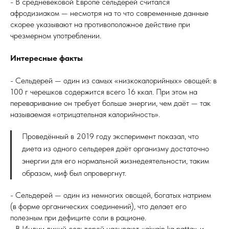
- В средневековой Европе сельдерей считался
афродизиаком — несмотря на то что современные данные
скорее указывают на противоположное действие при
чрезмерном употреблении.
Интересные факты
- Сельдерей — один из самых «низкокалорийных» овощей: в
100 г черешков содержится всего 16 ккал. При этом на
переваривание он требует больше энергии, чем даёт — так
называемая «отрицательная калорийность».
Проведённый в 2019 году эксперимент показал, что
диета из одного сельдерея даёт организму достаточно
энергии для его нормальной жизнедеятельности, таким
образом, миф был опровергнут.
- Сельдерей — один из немногих овощей, богатых натрием
(в форме органических соединений), что делает его
полезным при дефиците соли в рационе.
- В Индии дикий сельдерей называют «ajwain ka patta» и