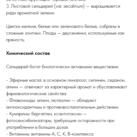
3. Листовой сельдерей (var. secalinum) — выращивается
ради ароматной зелени.
Цветки мелкие, белые или зеленовато-белые, собраны в
сложные зонтики. Плоды — двусемянки, используемые как
пряность.
Химический состав
Сельдерей богат биологически активными веществами:
- Эфирные масла: в основном линалоол, селинен, седанон,
апиин — отвечают за характерный аромат и обуславливают
фармакологические свойства.
- Флавоноиды: апиин, лютеолин — обладают
антиоксидантным и противовоспалительным действием.
- Кумарины: бергаптен, ксантотоксин —
фотосенсибилизаторы, требующие осторожности при
употреблении в больших дозах.
- Витамины: витамины A, C, K, B-комплекса.