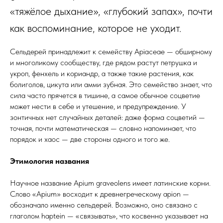
«тяжёлое дыхание», «глубокий запах», почти
как воспоминание, которое не уходит.
Сельдерей принадлежит к семейству Apiaceae — обширному
и многоликому сообществу, где рядом растут петрушка и
укроп, фенхель и кориандр, а также такие растения, как
болиголов, цикута или амми зубная. Это семейство знает, что
сила часто прячется в тишине, а самое обычное соцветие
может нести в себе и утешение, и предупреждение. У
зонтичных нет случайных деталей: даже форма соцветий —
точная, почти математическая — словно напоминает, что
порядок и хаос — две стороны одного и того же.
Этимология названия
Научное название Apium graveolens имеет латинские корни.
Слово «Apium» восходит к древнегреческому apion —
обозначало именно сельдерей. Возможно, оно связано с
глаголом haptein — «связывать», что косвенно указывает на