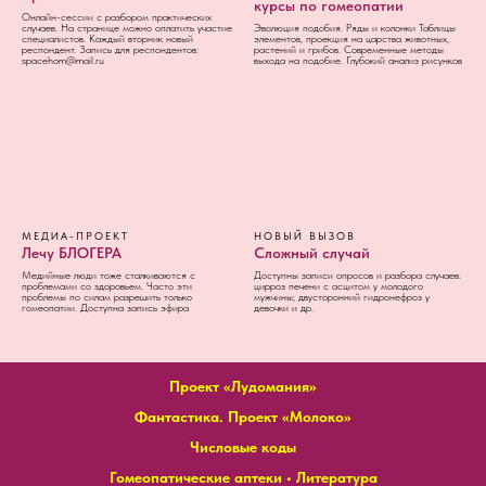
курсы по гомеопатии
Онлайн-сессии с разбором практических
случаев. На странице можно оплатить участие
Эволюция подобия. Ряды и колонки Таблицы
специалистов. Каждый вторник новый
элементов, проекция на царства животных,
респондент. Запись для респондентов:
растений и грибов. Современные методы
spacehom@mail.ru
выхода на подобие. Глубокий анализ рисунков
МЕДИА-ПРОЕКТ
НОВЫЙ ВЫЗОВ
Лечу БЛОГЕРА
Сложный случай
Медийные люди тоже сталкиваются с
Доступны записи опросов и разбора случаев:
проблемами со здоровьем. Часто эти
цирроз печени с асцитом у молодого
проблемы по силам разрешить только
мужчины; двусторонний гидронефроз у
гомеопатии. Доступна запись эфира
девочки и др.
Проект «Лудомания»
Фантастика. Проект «Молоко»
Числовые коды
Гомеопатические аптеки
•
Литература