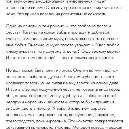
при этом очень эмоциональная и чувственная: пишет
откровенное письмо Онегину, признается в своих чувствах к
нему. Это пример поведения растительных лекарств.
Одна из основных тем романа — это проблема долга и
счастья. Татьяна не может забыть про долг и добиться
счастья, изменив своему мужу, несмотря на то, что она все
еще любит Онегина, а мужа просто уважает: « Я вас люблю,
к чему лукавить, но я другому отдана. Я буду век ему верна».
И это тоже тема растений — долг и самопожертвование.
Но долг может быть понят и ложно. Онегин во имя «долга»
не пытается избежать дуэли с Ленским и убивает своего
младшего товарища, не питая к нему злости на самом деле.
И все это во имя надуманной чести, не потерять лицо перед
обществом, сохранить маску, удобную для общества в той
иерархии моральных ценностей, которые были приняты в
высшем свете в начале 19 века. В животном царстве
основная тема – иерархичность, конкуренция, сражение,
превосходство, доминирование. Эти качества подкрепляются
сексуальной привлекательностью. Молодой повеса и редкая