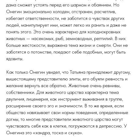
дама сможет устоять перед его шармом и обаянием. Но
Онегин эмоционально холоден, отстранен, расчетлив,
избегает ответственности, не заботится о чувствах других
людей, манипулирует ими, может легко их ранить и даже не
понять этого. Это очень характерно для холоднокровных
животных — насекомых, рыб, земноводных, рептилий. В них
больше жестокости, выражена тема жизни и смерти. Они не
заботятся о потомстве, поедают себе подобных, могут быть
ядовиты.
Как только Онегин увидел, что Татьяна принадлежит другому,
вышестоящему представителю элиты, его обуяли ревность и
желание вернуть все обратно. Животные очень ревнивы,
собственники. Для животного царства характерна тема
двуличия, лицемерия, как инструмент выживания в группе,
расширение своего эго и значимости. В то же время, если
общество навязывает свои нормы поведения, определенные
догмы, то многие представители животного царства могут
чувствовать себя как в клетке, погружаются в депрессию. У
Онегина это «хандра, тоска и скука».