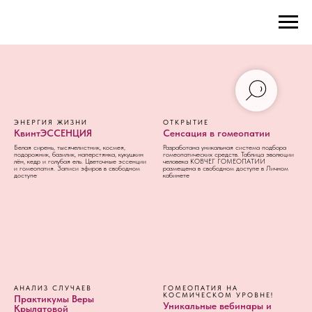
ЭНЕРГИЯ ЖИЗНИ
ОТКРЫТИЕ
КвинтЭССЕНЦИЯ
Сенсация в гомеопатии
Белая сирень, тысячелистник, космея,
Разработана уникальная система подбора
подорожник, базилик, наперстянка, кукушкин
гомеопатических средств. Таблица эволюции
лён, кедр и голубая ель. Цветочные эссенции
человека КОВЧЕГ ГОМЕОПАТИИ
и гомеопатия. Записи эфиров в свободном
размещена в свободном доступе в Личном
доступе
кабинете
АНАЛИЗ СЛУЧАЕВ
ГОМЕОПАТИЯ НА
КОСМИЧЕСКОМ УРОВНЕ!
Практикумы Веры
Уникальные вебинары и
Крылатовой