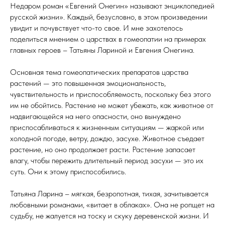
Недаром роман «Евгений Онегин» называют энциклопедией
русской жизни». Каждый, безусловно, в этом произведении
увидит и почувствует что-то свое. И мне захотелось
поделиться мнением о царствах в гомеопатии на примерах
главных героев – Татьяны Лариной и Евгения Онегина.
Основная тема гомеопатических препаратов царства
растений — это повышенная эмоциональность,
чувствительность и приспособляемость, поскольку без этого
им не обойтись. Растение не может убежать, как животное от
надвигающейся на него опасности, оно вынуждено
приспосабливаться к жизненным ситуациям — жаркой или
холодной погоде, ветру, дождю, засухе. Животное съедает
растение, но оно продолжает расти. Растение запасает
влагу, чтобы пережить длительный период засухи — это их
суть. Они к этому приспособились.
Татьяна Ларина – мягкая, безропотная, тихая, зачитывается
любовными романами, «витает в облаках». Она не ропщет на
судьбу, не жалуется на тоску и скуку деревенской жизни. И