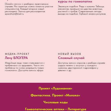
курсы по гомеопатии
Онлайн-сессии с разбором практических
случаев. На странице можно оплатить участие
Эволюция подобия. Ряды и колонки Таблицы
специалистов. Каждый вторник новый
элементов, проекция на царства животных,
респондент. Запись для респондентов:
растений и грибов. Современные методы
spacehom@mail.ru
выхода на подобие. Глубокий анализ рисунков
МЕДИА-ПРОЕКТ
НОВЫЙ ВЫЗОВ
Лечу БЛОГЕРА
Сложный случай
Медийные люди тоже сталкиваются с
Доступны записи опросов и разбора случаев:
проблемами со здоровьем. Часто эти
цирроз печени с асцитом у молодого
проблемы по силам разрешить только
мужчины; двусторонний гидронефроз у
гомеопатии. Доступна запись эфира
девочки и др.
Проект «Лудомания»
Фантастика. Проект «Молоко»
Числовые коды
Гомеопатические аптеки
•
Литература