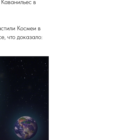
 Каванильес в
астили Космеи в
е, что доказало: