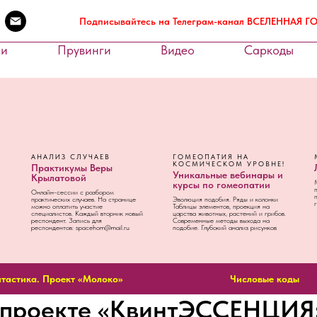
Подписывайтесь на Телеграм-канал ВСЕЛЕННАЯ 
ии
Прувинги
Видео
Саркоды
АНАЛИЗ СЛУЧАЕВ
ГОМЕОПАТИЯ НА
КОСМИЧЕСКОМ УРОВНЕ!
Практикумы Веры
Уникальные вебинары и
Крылатовой
курсы по гомеопатии
Онлайн-сессии с разбором
практических случаев. На странице
Эволюция подобия. Ряды и колонки
можно оплатить участие
Таблицы элементов, проекция на
специалистов. Каждый вторник новый
царства животных, растений и грибов.
респондент. Запись для
Современные методы выхода на
респондентов: spacehom@mail.ru
подобие. Глубокий анализ рисунков
тастика. Проект «Молоко»
Числовые коды
 проекте «КвинтЭССЕНЦИЯ