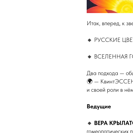
Итак, вперед, к зв
🔸 РУССКИЕ ЦВ
🔸 ВСЕЛЕННАЯ 
Два подхода — об
🌍 — КвинтЭССЕН
и своей роли в нём
Ведущие
🔸
ВЕРА КРЫЛА
гомеопатических 