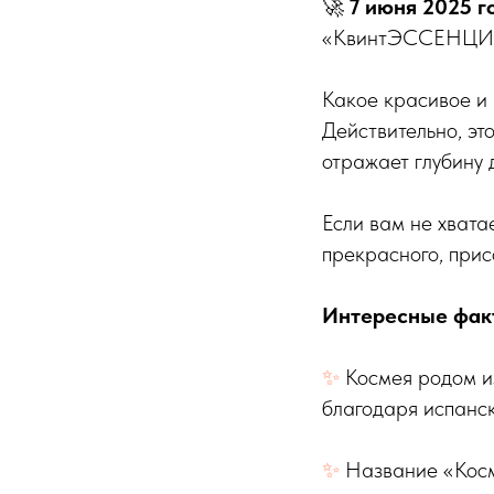
🚀
7 июня 2025 г
«КвинтЭССЕНЦИ
Какое красивое и
Действительно, эт
отражает глубину
Если вам не хвата
прекрасного, при
Интересные фак
✨
Космея родом и
благодаря испанск
✨
Название «Косм