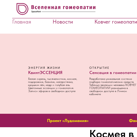
Главная
Новости
Ковчег гомеопат
ЭНЕРГИЯ ЖИЗНИ
ОТКРЫТИЕ
КвинтЭССЕНЦИЯ
Сенсация в гомеопатии
Белая сирень, тысячелистник, космея,
Разработана уникальная система
подорожник, базилик, наперстянка,
подбора гомеопатических средств.
кукушкин лён, кедр и голубая ель.
Таблица эволюции человека КОВЧЕГ
Цветочные эссенции и гомеопатия.
ГОМЕОПАТИИ размещена в
Записи эфиров в свободном доступе
свободном доступе в Личном
кабинете
Проект «Лудомания»
Фан
Космея в