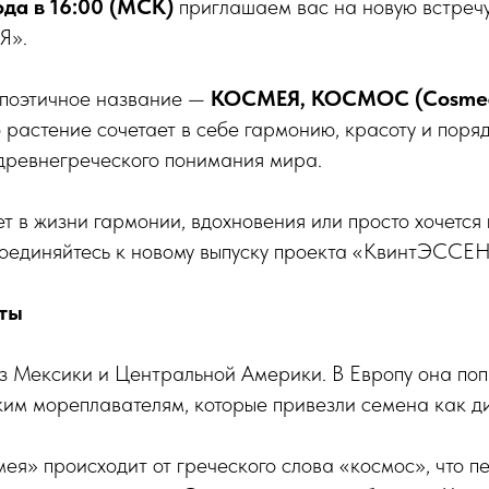
ода в 16:00 (МСК)
приглашаем вас на новую встреч
Я».
 поэтичное название —
КОСМЕЯ, КОСМОС (Cosmea
о растение сочетает в себе гармонию, красоту и поряд
 древнегреческого понимания мира.
ет в жизни гармонии, вдохновения или просто хочется 
соединяйтесь к новому выпуску проекта «КвинтЭССЕ
ты
з Мексики и Центральной Америки. В Европу она попа
им мореплавателям, которые привезли семена как ди
ея» происходит от греческого слова «космос», что п