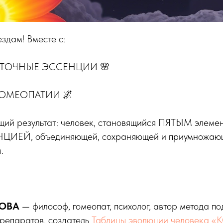
ездам! Вместе с:
ЕТОЧНЫЕ ЭССЕНЦИИ 🌸
ГОМЕОПАТИИ 🌌
щий результат: человек, становящийся ПЯТЫМ эле
ЦИЕЙ, объединяющей, сохраняющей и приумножающ
.
ТОВА
— философ, гомеопат, психолог, автор метода п
препаратов, создатель
Таблицы эволюции человека «