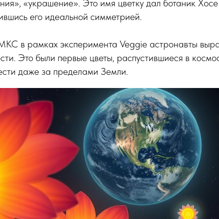
ния», «украшение». Это имя цветку дал ботаник Хосе
лившись его идеальной симметрией.
 МКС в рамках эксперимента Veggie астронавты выр
сти. Это были первые цветы, распустившиеся в космос
ести даже за пределами Земли.