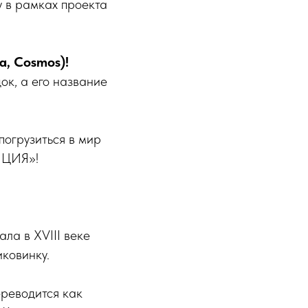
у в рамках проекта
, Cosmos)!
ок, а его название
погрузиться в мир
НЦИЯ»!
ла в XVIII веке
ковинку.
ереводится как