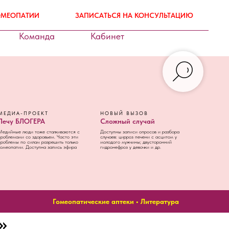
ГОМЕОПАТИИ
ЗАПИСАТЬСЯ НА КОНСУЛЬТАЦИЮ
Команда
Кабинет
МЕДИА-ПРОЕКТ
НОВЫЙ ВЫЗОВ
Лечу БЛОГЕРА
Сложный случай
Медийные люди тоже сталкиваются с
Доступны записи опросов и разбора
проблемами со здоровьем. Часто эти
случаев: цирроз печени с асцитом у
проблемы по силам разрешить только
молодого мужчины; двусторонний
гомеопатии. Доступна запись эфира
гидронефроз у девочки и др.
Гомеопатические аптеки
•
Литература
»