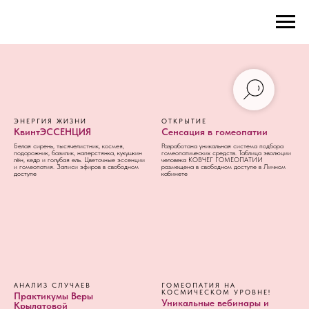
ЭНЕРГИЯ ЖИЗНИ
ОТКРЫТИЕ
КвинтЭССЕНЦИЯ
Сенсация в гомеопатии
Белая сирень, тысячелистник, космея,
Разработана уникальная система подбора
подорожник, базилик, наперстянка, кукушкин
гомеопатических средств. Таблица эволюции
лён, кедр и голубая ель. Цветочные эссенции
человека КОВЧЕГ ГОМЕОПАТИИ
и гомеопатия. Записи эфиров в свободном
размещена в свободном доступе в Личном
доступе
кабинете
АНАЛИЗ СЛУЧАЕВ
ГОМЕОПАТИЯ НА
КОСМИЧЕСКОМ УРОВНЕ!
Практикумы Веры
Уникальные вебинары и
Крылатовой