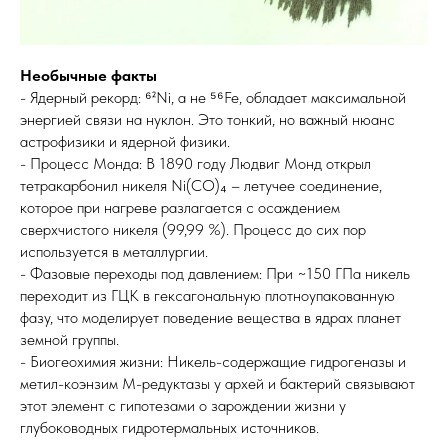
Необычные факты
- Ядерный рекорд: ⁶²Ni, а не ⁵⁶Fe, обладает максимальной
энергией связи на нуклон. Это тонкий, но важный нюанс
астрофизики и ядерной физики.
- Процесс Монда: В 1890 году Людвиг Монд открыл
тетракарбонил никеля Ni(CO)₄ – летучее соединение,
которое при нагреве разлагается с осаждением
сверхчистого никеля (99,99 %). Процесс до сих пор
используется в металлургии.
- Фазовые переходы под давлением: При ~150 ГПа никель
переходит из ГЦК в гексагональную плотноупакованную
фазу, что моделирует поведение вещества в ядрах планет
земной группы.
- Биогеохимия жизни: Никель-содержащие гидрогеназы и
метил-коэнзим М-редуктазы у архей и бактерий связывают
этот элемент с гипотезами о зарождении жизни у
глубоководных гидротермальных источников.