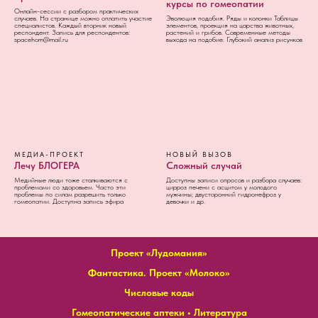
курсы по гомеопатии
Онлайн-сессии с разбором практических
случаев. На странице можно оплатить участие
Эволюция подобия. Ряды и колонки Таблицы
специалистов. Каждый вторник новый
элементов, проекция на царства животных,
респондент. Запись для респондентов:
растений и грибов. Современные методы
spacehom@mail.ru
выхода на подобие. Глубокий анализ рисунков
МЕДИА-ПРОЕКТ
НОВЫЙ ВЫЗОВ
Лечу БЛОГЕРА
Сложный случай
Медийные люди тоже сталкиваются с
Доступны записи опросов и разбора случаев:
проблемами со здоровьем. Часто эти
цирроз печени с асцитом у молодого
проблемы по силам разрешить только
мужчины; двусторонний гидронефроз у
гомеопатии. Доступна запись эфира
девочки и др.
Проект «Лудомания»
Фантастика. Проект «Молоко»
Числовые коды
Гомеопатические аптеки
•
Литература