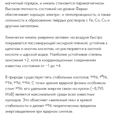
магнитный порядок, и никель становится парамагнетиком.
Высокая плотность состояний на уровне Ферми
обеспечивает хорошую электро- и теплопроводность, а также
склонность к образованию твёрдых растворов с Fe, Co, Cu и
другими металлами.
Химически никель умеренно активен: на воздухе быстро
покрывается пассивирующей оксидной плёнкой, устойчив к
щелочам и многим кислотам, но растворяется в азотной
кислоте и царской водке. Наиболее устойчивая степень
окисления +2, хотя в координационных соединениях
известны состояния от −1 до +4.
В природе существует пять стабильных изотопов: ⁵⁸Ni, ⁶⁰Ni,
⁶¹Ni, ⁶²Ni, ⁶⁴Ni. С точки зрения ядерной физики особняком
стоит ⁶²Ni: его удельная энергия связи на нуклон (~8,795
МэВ) является максимальной среди всех известных
нуклидов. Это объясняет «железный пик» в кривой
стабильности и делает ⁶²Ni теоретическим пределом
энерговыделения при ядерном синтезе.