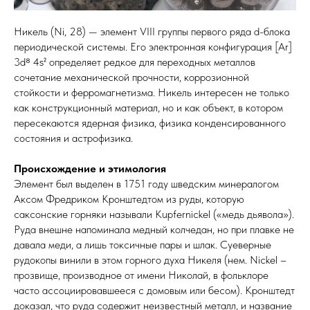
Никель (Ni, 28) — элемент VIII группы первого ряда d-блока
периодической системы. Его электронная конфигурация [Ar]
3d⁸ 4s² определяет редкое для переходных металлов
сочетание механической прочности, коррозионной
стойкости и ферромагнетизма. Никель интересен не только
как конструкционный материал, но и как объект, в котором
пересекаются ядерная физика, физика конденсированного
состояния и астрофизика.
Происхождение и этимология
Элемент был выделен в 1751 году шведским минералогом
Аксом Фредриком Кронштедтом из руды, которую
саксонские горняки называли Kupfernickel («медь дьявола»).
Руда внешне напоминала медный колчедан, но при плавке не
давала меди, а лишь токсичные пары и шлак. Суеверные
рудокопы винили в этом горного духа Никеля (нем. Nickel –
прозвище, производное от имени Николай, в фольклоре
часто ассоциировавшееся с домовым или бесом). Кронштедт
доказал, что руда содержит неизвестный металл, и название