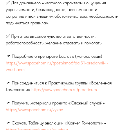
✅ Для домашнего животного характерны ощущения
управляемости, безысходности, невозможности
сопротивляться внешним обстоятельствам, необходимости
подчиняться правилам.
✅ При этом высокое чувство ответственности,
работоспособность, желание отдавать и помогать.
📌 Подробнее о препарате Lac ovis (молоко овцы)
https://www.spacehom.ru/tpost/kmo6fdal31-predannii-i-
vnushaemii
📌 Присоединиться к Практикумам группы «Вселенная
Гомеопатии»
https://www.spacehom.ru/practicum
📌 Получить материалы проекта «Сложный случай»
https://www.spacehom.ru/vyzov
📌 Скачать Таблицу эволюции «Ковчег Гомеопатии»
https://www.spacehom.ru/kovcheg