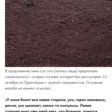
В продолжение темы Lac ovis (молоко овцы) предлагаем
ознакомиться с острым случаем, который был рассмотрен 22
октября на Практикуме с группой специалистов. Основная
жалоба на момент осмотра:
«У меня болит вся левая сторона, ухо, горло заложено,
десна, ухо щелкает, какие-то импульсы. Левая
сторона ноет уже дней пять, ухо больное, хочется