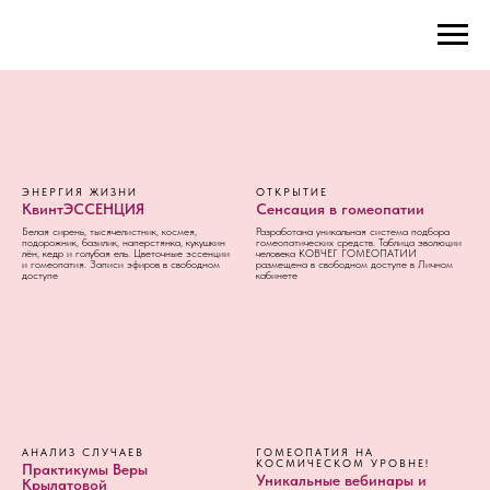
ЭНЕРГИЯ ЖИЗНИ
ОТКРЫТИЕ
КвинтЭССЕНЦИЯ
Сенсация в гомеопатии
Белая сирень, тысячелистник, космея,
Разработана уникальная система подбора
подорожник, базилик, наперстянка, кукушкин
гомеопатических средств. Таблица эволюции
лён, кедр и голубая ель. Цветочные эссенции
человека КОВЧЕГ ГОМЕОПАТИИ
и гомеопатия. Записи эфиров в свободном
размещена в свободном доступе в Личном
доступе
кабинете
АНАЛИЗ СЛУЧАЕВ
ГОМЕОПАТИЯ НА
КОСМИЧЕСКОМ УРОВНЕ!
Практикумы Веры
Уникальные вебинары и
Крылатовой