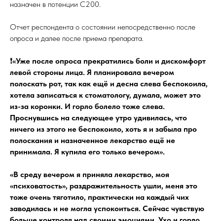
назначен в потенции С200.
Отчет респондента о состоянии непосредственно после
опроса и далее после приема препарата.
❗️
«Уже после опроса прекратились боли и дискомфорт
левой стороны лица. Я планировала вечером
полоскать рот, так как ещё и десна слева беспокоила,
хотела записаться к стоматологу, думала, может это
из-за коронки. И горло болело тоже слева.
Проснувшись на следующее утро удивилась, что
ничего из этого не беспокоило, хоть я и забыла про
полоскания и назначенное лекарство ещё не
принимала. Я купила его только вечером».
«В среду вечером я приняла лекарство, моя
«психоватость», раздражительность ушли, меня это
тоже очень тяготило, практически на каждый чих
заводилась и не могла успокоиться. Сейчас чувствую
больше контроля над своими эмоциями. Ухо и горло