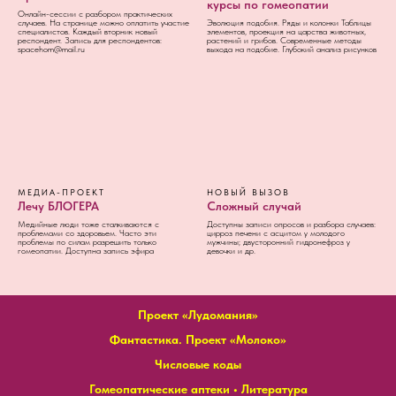
курсы по гомеопатии
Онлайн-сессии с разбором практических
случаев. На странице можно оплатить участие
Эволюция подобия. Ряды и колонки Таблицы
специалистов. Каждый вторник новый
элементов, проекция на царства животных,
респондент. Запись для респондентов:
растений и грибов. Современные методы
spacehom@mail.ru
выхода на подобие. Глубокий анализ рисунков
МЕДИА-ПРОЕКТ
НОВЫЙ ВЫЗОВ
Лечу БЛОГЕРА
Сложный случай
Медийные люди тоже сталкиваются с
Доступны записи опросов и разбора случаев:
проблемами со здоровьем. Часто эти
цирроз печени с асцитом у молодого
проблемы по силам разрешить только
мужчины; двусторонний гидронефроз у
гомеопатии. Доступна запись эфира
девочки и др.
Проект «Лудомания»
Фантастика. Проект «Молоко»
Числовые коды
Гомеопатические аптеки
•
Литература