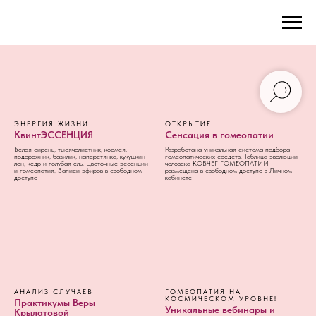
ЭНЕРГИЯ ЖИЗНИ
ОТКРЫТИЕ
КвинтЭССЕНЦИЯ
Сенсация в гомеопатии
Белая сирень, тысячелистник, космея,
Разработана уникальная система подбора
подорожник, базилик, наперстянка, кукушкин
гомеопатических средств. Таблица эволюции
лён, кедр и голубая ель. Цветочные эссенции
человека КОВЧЕГ ГОМЕОПАТИИ
и гомеопатия. Записи эфиров в свободном
размещена в свободном доступе в Личном
доступе
кабинете
АНАЛИЗ СЛУЧАЕВ
ГОМЕОПАТИЯ НА
КОСМИЧЕСКОМ УРОВНЕ!
Практикумы Веры
Уникальные вебинары и
Крылатовой