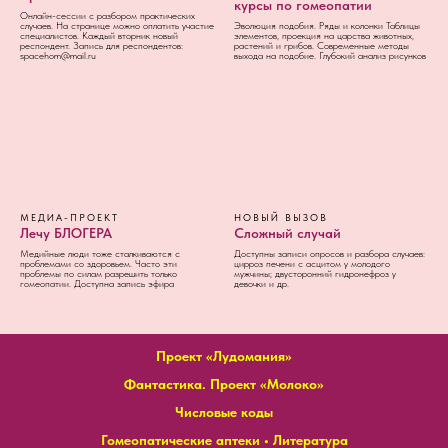
курсы по гомеопатии
Онлайн-сессии с разбором практических
случаев. На странице можно оплатить участие
Эволюция подобия. Ряды и колонки Таблицы
специалистов. Каждый вторник новый
элементов, проекция на царства животных,
респондент. Запись для респондентов:
растений и грибов. Современные методы
spacehom@mail.ru
выхода на подобие. Глубокий анализ рисунков
МЕДИА-ПРОЕКТ
НОВЫЙ ВЫЗОВ
Лечу БЛОГЕРА
Сложный случай
Медийные люди тоже сталкиваются с
Доступны записи опросов и разбора случаев:
проблемами со здоровьем. Часто эти
цирроз печени с асцитом у молодого
проблемы по силам разрешить только
мужчины; двусторонний гидронефроз у
гомеопатии. Доступна запись эфира
девочки и др.
Проект «Лудомания»
Фантастика. Проект «Молоко»
Числовые коды
Гомеопатические аптеки
•
Литература