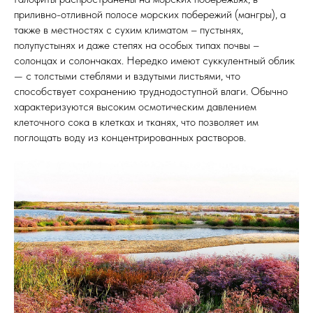
приливно-отливной полосе морских побережий (мангры), а
также в местностях с сухим климатом – пустынях,
полупустынях и даже степях на особых типах почвы –
солонцах и солончаках. Нередко имеют суккулентный облик
— с толстыми стеблями и вздутыми листьями, что
способствует сохранению труднодоступной влаги. Обычно
характеризуются высоким осмотическим давлением
клеточного сока в клетках и тканях, что позволяет им
поглощать воду из концентрированных растворов.