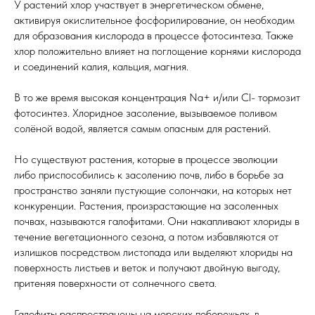
У растений хлор участвует в энергетическом обмене,
активируя окислительное фосфорилирование, он необходим
для образования кислорода в процессе фотосинтеза. Также
хлор положительно влияет на поглощение корнями кислорода
и соединений калия, кальция, магния.
В то же время высокая концентрация Na+ и/или Cl- тормозит
фотосинтез. Хлоридное засоление, вызываемое поливом
солёной водой, является самым опасным для растений.
Но существуют растения, которые в процессе эволюции
либо приспособились к засолению почв, либо в борьбе за
пространство заняли пустующие солончаки, на которых нет
конкуренции. Растения, произрастающие на засоленных
почвах, называются галофитами. Они накапливают хлориды в
течение вегетационного сезона, а потом избавляются от
излишков посредством листопада или выделяют хлориды на
поверхность листьев и веток и получают двойную выгоду,
притеняя поверхности от солнечного света.
Галофиты распространены на морских побережьях, в