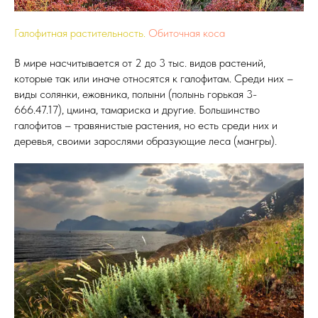
Галофитная растительность.
Обиточная коса
В мире насчитывается от 2 до 3 тыс. видов растений,
которые так или иначе относятся к галофитам. Среди них –
виды солянки, ежовника, полыни (полынь горькая 3-
666.47.17), цмина, тамариска и другие. Большинство
галофитов – травянистые растения, но есть среди них и
деревья, своими зарослями образующие леса (мангры).