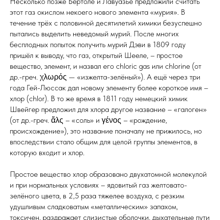
Несколько позже Бертоле и Лавуазье предложили считать
этот газ окислом некоего нового элемента «мурия». В
течение трёх с половиной десятилетий химики безуспешно
пытались выделить неведомый мурий. После многих
бесплодных попыток получить мурий Дэви в 1809 году
пришёл к выводу, что газ, открытый Шееле, – простое
вещество, элемент, и назвал его chloric gas или chlorine (от
др.-греч. χλωρός — «изжелта-зелёный»). А ещё через три
года Гей-Люссак дал новому элементу более короткое имя –
хлор (chlor). В то же время в 1811 году немецкий химик
Швейгер предложил для хлора другое название – «галоген»
(от др.-греч. ἅλς – «соль» и γένος – «рождение,
происхождение»), это название поначалу не прижилось, но
впоследствии стало общим для целой группы элементов, в
которую входит и хлор.
Простое вещество хлор образовано двухатомной молекулой
и при нормальных условиях – ядовитый газ желтовато-
зелёного цвета, в 2,5 раза тяжелее воздуха, с резким
удушливым сладковатым «металлическим» запахом,
токсичен, раздражает слизистые оболочки, дыхательные пути