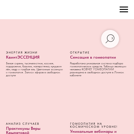
ЭНЕРГИЯ ЖИЗНИ
ОТКРЫТИЕ
КвинтЭССЕНЦИЯ
Сенсация в гомеопатии
Белая сирень, тысячелистник, космея,
Разработана уникальная система подбора
подорожник, базилик, наперстянка, кукушкин
гомеопатических средств. Таблица эволюции
лён, кедр и голубая ель. Цветочные эссенции
человека КОВЧЕГ ГОМЕОПАТИИ
и гомеопатия. Записи эфиров в свободном
размещена в свободном доступе в Личном
доступе
кабинете
АНАЛИЗ СЛУЧАЕВ
ГОМЕОПАТИЯ НА
КОСМИЧЕСКОМ УРОВНЕ!
Практикумы Веры
Уникальные вебинары и
Крылатовой