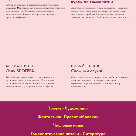
курсы по гомеопатии
Онлайн-сессии с разбором практических
случаев. На странице можно оплатить участие
Эволюция подобия. Ряды и колонки Таблицы
специалистов. Каждый вторник новый
элементов, проекция на царства животных,
респондент. Запись для респондентов:
растений и грибов. Современные методы
spacehom@mail.ru
выхода на подобие. Глубокий анализ рисунков
МЕДИА-ПРОЕКТ
НОВЫЙ ВЫЗОВ
Лечу БЛОГЕРА
Сложный случай
Медийные люди тоже сталкиваются с
Доступны записи опросов и разбора случаев:
проблемами со здоровьем. Часто эти
цирроз печени с асцитом у молодого
проблемы по силам разрешить только
мужчины; двусторонний гидронефроз у
гомеопатии. Доступна запись эфира
девочки и др.
Проект «Лудомания»
Фантастика. Проект «Молоко»
Числовые коды
Гомеопатические аптеки
•
Литература