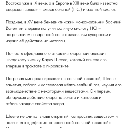
Востока уже в IX веке, а в Европе в XIII веке была известна
«царская водка» – смесь соляной (HCl) и азотной кислот.
Позднее, в XV веке бенедиктинский монах-алхимик Василий
Валентин впервые получил соляную кислоту HCl –
нагреванием поваренной соли с железным купоросом и
изучил её действие на металлы.
Но честь официального открытия хлора принадлежит
шведскому химику Карлу Шееле, который описал его
впервые в трактате о пиролюзите.
Нагревая минерал пиролюзит с соляной кислотой, Шееле
заметил, собрал и исследовал жёлто-зелёный газ, изучил его
взаимодействие с некоторыми веществами. Он первым
обнаружил действие хлора на золото и киноварь и
отбеливающие свойства хлора.
Шееле не считал вновь открытый газ простым веществом и
назвал его «дефлогистонированной соляной кислотой».