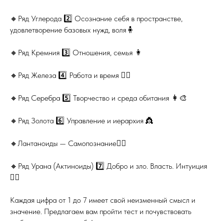
🔸Ряд Углерода 2️⃣ Осознание себя в пространстве,
удовлетворение базовых нужд, воля🧍
🔸Ряд Кремния 3️⃣ Отношения, семья 👩
🔸Ряд Железа 4️⃣ Работа и время 👩‍⚕️
🔸Ряд Серебра 5️⃣ Творчество и среда обитания 👩‍🎨
🔸Ряд Золота 6️⃣ Управление и иерархия 👸
🔸Лантаноиды — Самопознание🧘‍♀️
🔸Ряд Урана (Актиноиды) 7️⃣ Добро и зло. Власть. Интуиция
🧙‍♂️
Каждая цифра от 1 до 7 имеет свой неизменный смысл и
значение. Предлагаем вам пройти тест и почувствовать