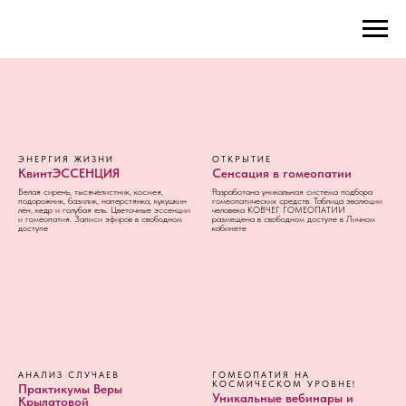
ЭНЕРГИЯ ЖИЗНИ
ОТКРЫТИЕ
КвинтЭССЕНЦИЯ
Сенсация в гомеопатии
Белая сирень, тысячелистник, космея,
Разработана уникальная система подбора
подорожник, базилик, наперстянка, кукушкин
гомеопатических средств. Таблица эволюции
лён, кедр и голубая ель. Цветочные эссенции
человека КОВЧЕГ ГОМЕОПАТИИ
и гомеопатия. Записи эфиров в свободном
размещена в свободном доступе в Личном
доступе
кабинете
АНАЛИЗ СЛУЧАЕВ
ГОМЕОПАТИЯ НА
КОСМИЧЕСКОМ УРОВНЕ!
Практикумы Веры
Уникальные вебинары и
Крылатовой