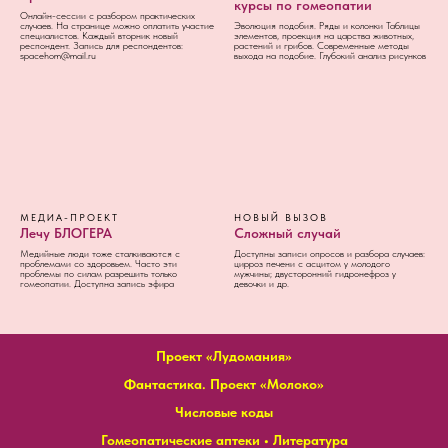
курсы по гомеопатии
Онлайн-сессии с разбором практических
случаев. На странице можно оплатить участие
Эволюция подобия. Ряды и колонки Таблицы
специалистов. Каждый вторник новый
элементов, проекция на царства животных,
респондент. Запись для респондентов:
растений и грибов. Современные методы
spacehom@mail.ru
выхода на подобие. Глубокий анализ рисунков
МЕДИА-ПРОЕКТ
НОВЫЙ ВЫЗОВ
Лечу БЛОГЕРА
Сложный случай
Медийные люди тоже сталкиваются с
Доступны записи опросов и разбора случаев:
проблемами со здоровьем. Часто эти
цирроз печени с асцитом у молодого
проблемы по силам разрешить только
мужчины; двусторонний гидронефроз у
гомеопатии. Доступна запись эфира
девочки и др.
Проект «Лудомания»
Фантастика. Проект «Молоко»
Числовые коды
Гомеопатические аптеки
•
Литература